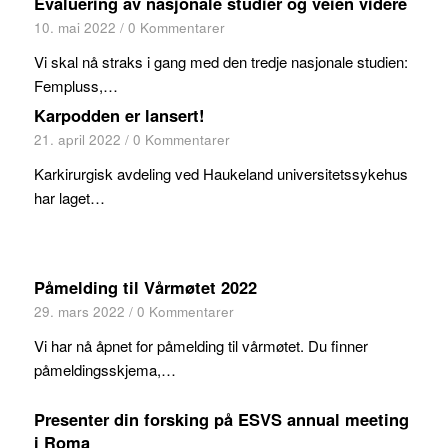
Evaluering av nasjonale studier og veien videre
10. mai 2022
/
0 Kommentarer
Vi skal nå straks i gang med den tredje nasjonale studien:
Fempluss,…
Karpodden er lansert!
21. april 2022
/
0 Kommentarer
Karkirurgisk avdeling ved Haukeland universitetssykehus
har laget…
Påmelding til Vårmøtet 2022
29. mars 2022
/
0 Kommentarer
Vi har nå åpnet for påmelding til vårmøtet. Du finner
påmeldingsskjema,…
Presenter din forsking på ESVS annual meeting
i Roma