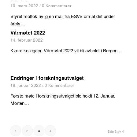
10. mars 2022
/
0 Kommentarer
Styret mottok nylig en mail fra ESVS om at det under
årets…
Vårmøtet 2022
14. februar 2022
Kjære kollegaer, Vårmøtet 2022 vil bli avholdt i Bergen…
Endringer i forskningsutvalget
18. januar 2022
/
0 Kommentarer
Første møte i forskningsutvalget ble holdt 12. Januar.
Morten…
1
2
4
3
Side 3 av 4