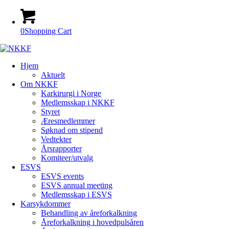
0
Shopping Cart
Hjem
Aktuelt
Om NKKF
Karkirurgi i Norge
Medlemsskap i NKKF
Styret
Æresmedlemmer
Søknad om stipend
Vedtekter
Årsrapporter
Komiteer/utvalg
ESVS
ESVS events
ESVS annual meeting
Medlemsskap i ESVS
Karsykdommer
Behandling av åreforkalkning
Åreforkalkning i hovedpulsåren