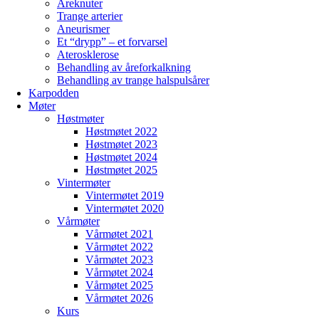
Åreknuter
Trange arterier
Aneurismer
Et “drypp” – et forvarsel
Aterosklerose
Behandling av åreforkalkning
Behandling av trange halspulsårer
Karpodden
Møter
Høstmøter
Høstmøtet 2022
Høstmøtet 2023
Høstmøtet 2024
Høstmøtet 2025
Vintermøter
Vintermøtet 2019
Vintermøtet 2020
Vårmøter
Vårmøtet 2021
Vårmøtet 2022
Vårmøtet 2023
Vårmøtet 2024
Vårmøtet 2025
Vårmøtet 2026
Kurs