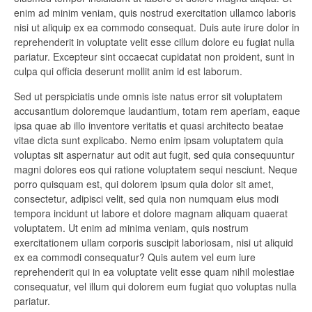
enim ad minim veniam, quis nostrud exercitation ullamco laboris
nisi ut aliquip ex ea commodo consequat. Duis aute irure dolor in
reprehenderit in voluptate velit esse cillum dolore eu fugiat nulla
pariatur. Excepteur sint occaecat cupidatat non proident, sunt in
culpa qui officia deserunt mollit anim id est laborum.
Sed ut perspiciatis unde omnis iste natus error sit voluptatem
accusantium doloremque laudantium, totam rem aperiam, eaque
ipsa quae ab illo inventore veritatis et quasi architecto beatae
vitae dicta sunt explicabo. Nemo enim ipsam voluptatem quia
voluptas sit aspernatur aut odit aut fugit, sed quia consequuntur
magni dolores eos qui ratione voluptatem sequi nesciunt. Neque
porro quisquam est, qui dolorem ipsum quia dolor sit amet,
consectetur, adipisci velit, sed quia non numquam eius modi
tempora incidunt ut labore et dolore magnam aliquam quaerat
voluptatem. Ut enim ad minima veniam, quis nostrum
exercitationem ullam corporis suscipit laboriosam, nisi ut aliquid
ex ea commodi consequatur? Quis autem vel eum iure
reprehenderit qui in ea voluptate velit esse quam nihil molestiae
consequatur, vel illum qui dolorem eum fugiat quo voluptas nulla
pariatur.