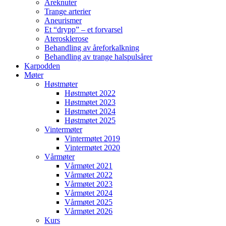
Åreknuter
Trange arterier
Aneurismer
Et “drypp” – et forvarsel
Aterosklerose
Behandling av åreforkalkning
Behandling av trange halspulsårer
Karpodden
Møter
Høstmøter
Høstmøtet 2022
Høstmøtet 2023
Høstmøtet 2024
Høstmøtet 2025
Vintermøter
Vintermøtet 2019
Vintermøtet 2020
Vårmøter
Vårmøtet 2021
Vårmøtet 2022
Vårmøtet 2023
Vårmøtet 2024
Vårmøtet 2025
Vårmøtet 2026
Kurs