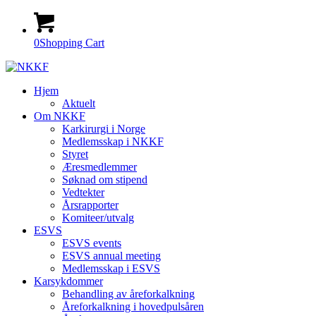
0
Shopping Cart
Hjem
Aktuelt
Om NKKF
Karkirurgi i Norge
Medlemsskap i NKKF
Styret
Æresmedlemmer
Søknad om stipend
Vedtekter
Årsrapporter
Komiteer/utvalg
ESVS
ESVS events
ESVS annual meeting
Medlemsskap i ESVS
Karsykdommer
Behandling av åreforkalkning
Åreforkalkning i hovedpulsåren