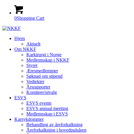
0
Shopping Cart
Hjem
Aktuelt
Om NKKF
Karkirurgi i Norge
Medlemsskap i NKKF
Styret
Æresmedlemmer
Søknad om stipend
Vedtekter
Årsrapporter
Komiteer/utvalg
ESVS
ESVS events
ESVS annual meeting
Medlemsskap i ESVS
Karsykdommer
Behandling av åreforkalkning
Åreforkalkning i hovedpulsåren