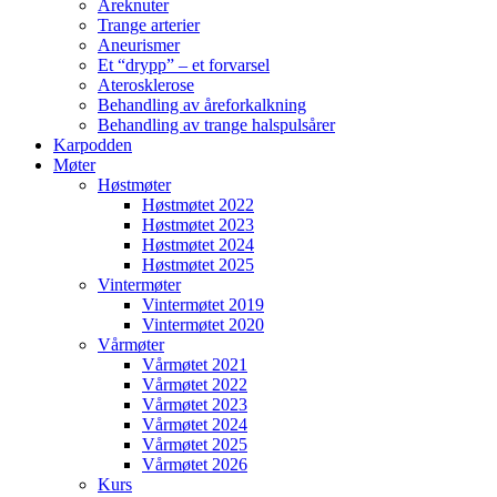
Åreknuter
Trange arterier
Aneurismer
Et “drypp” – et forvarsel
Aterosklerose
Behandling av åreforkalkning
Behandling av trange halspulsårer
Karpodden
Møter
Høstmøter
Høstmøtet 2022
Høstmøtet 2023
Høstmøtet 2024
Høstmøtet 2025
Vintermøter
Vintermøtet 2019
Vintermøtet 2020
Vårmøter
Vårmøtet 2021
Vårmøtet 2022
Vårmøtet 2023
Vårmøtet 2024
Vårmøtet 2025
Vårmøtet 2026
Kurs